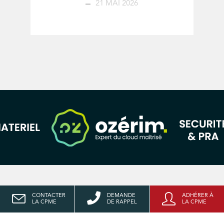
21 MAI 2026
CONTACTER
DEMANDE
ADHÉRER À
LA CPME
DE RAPPEL
LA CPME