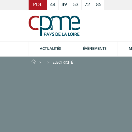
Cookies management panel
PDL
44
49
53
72
85
ACTUALITÉS
ÉVÈNEMENTS
M
ELECTRICITÉ