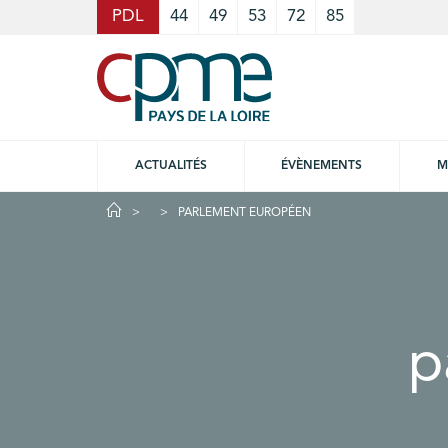
Cookies management panel
PDL
44
49
53
72
85
ACTUALITÉS
ÉVÈNEMENTS
M
PARLEMENT EUROPÉEN
p