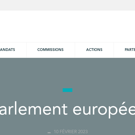
ANDATS
COMMISSIONS
ACTIONS
PART
arlement europé
10 FÉVRIER 2023