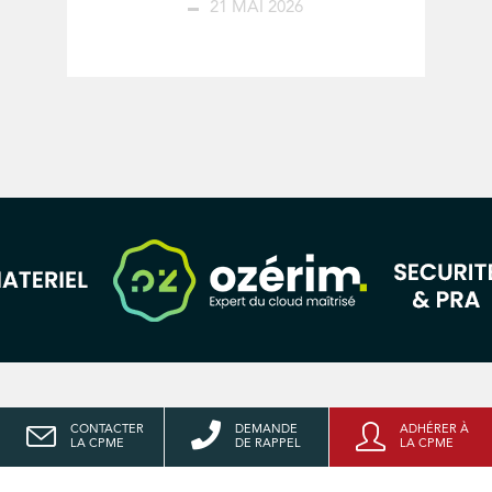
21 MAI 2026
CONTACTER
DEMANDE
ADHÉRER À
LA CPME
DE RAPPEL
LA CPME