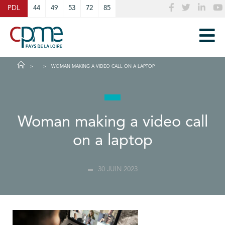
Cookies management panel
PDL
44
49
53
72
85
WOMAN MAKING A VIDEO CALL ON A LAPTOP
Woman making a video call
on a laptop
30 JUIN 2023