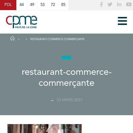
Cookies management panel
PDL
44
49
53
72
85
RESTAURANT-COMMERCE-COMMERÇANTE
restaurant-commerce-
commerçante
03 MARS 2023