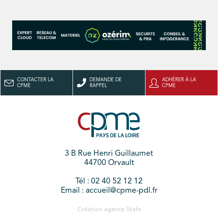
CONTACTER LA
DEMANDE DE
ADHÉRER À LA
CPME
RAPPEL
CPME
3 B Rue Henri Guillaumet
44700 Orvault
Tél : 02 40 52 12 12
Email : accueil@cpme-pdl.fr
Création agence
Stafe