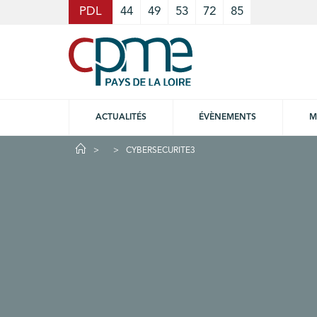
Cookies management panel
PDL
44
49
53
72
85
ACTUALITÉS
ÉVÈNEMENTS
M
CYBERSECURITE3