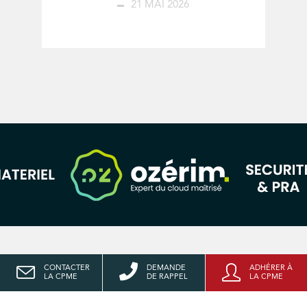
21 MAI 2026
CONTACTER
DEMANDE
ADHÉRER À
LA CPME
DE RAPPEL
LA CPME