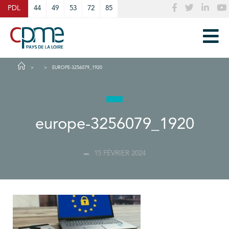
Cookies management panel
PDL
44
49
53
72
85
EUROPE-3256079_1920
europe-3256079_1920
15 FÉVRIER 2024