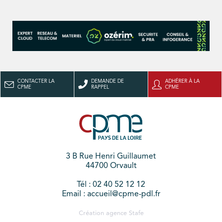
CONTACTER LA
DEMANDE DE
ADHÉRER À LA
CPME
RAPPEL
CPME
3 B Rue Henri Guillaumet
44700 Orvault
Tél : 02 40 52 12 12
Email : accueil@cpme-pdl.fr
Création agence
Stafe