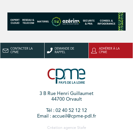
CONTACTER LA
DEMANDE DE
ADHÉRER À LA
CPME
RAPPEL
CPME
3 B Rue Henri Guillaumet
44700 Orvault
Tél : 02 40 52 12 12
Email : accueil@cpme-pdl.fr
Création agence
Stafe