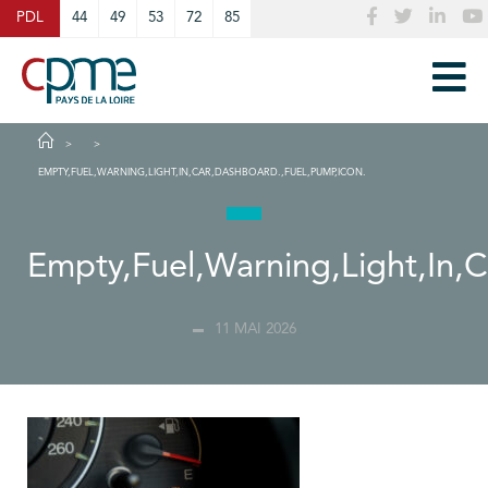
Cookies management panel
PDL
44
49
53
72
85
EMPTY,FUEL,WARNING,LIGHT,IN,CAR,DASHBOARD.,FUEL,PUMP,ICON.
Empty,Fuel,Warning,Light,In,
11 MAI 2026