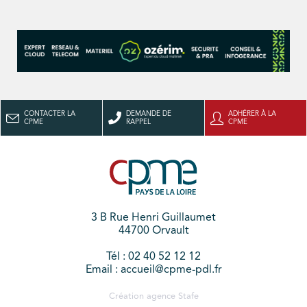
CONTACTER LA
DEMANDE DE
ADHÉRER À LA
CPME
RAPPEL
CPME
3 B Rue Henri Guillaumet
44700 Orvault
Tél : 02 40 52 12 12
Email : accueil@cpme-pdl.fr
Création agence
Stafe