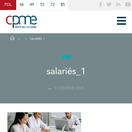
Cookies management panel
PDL
44
49
53
72
85
SALARIÉS_1
salariés_1
17 FÉVRIER 2023