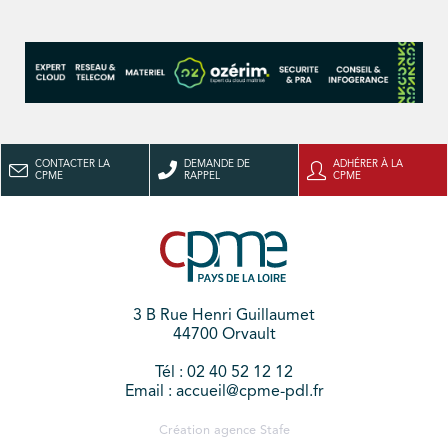
CONTACTER LA
DEMANDE DE
ADHÉRER À LA
CPME
RAPPEL
CPME
3 B Rue Henri Guillaumet
44700 Orvault
Tél : 02 40 52 12 12
Email : accueil@cpme-pdl.fr
Création agence
Stafe