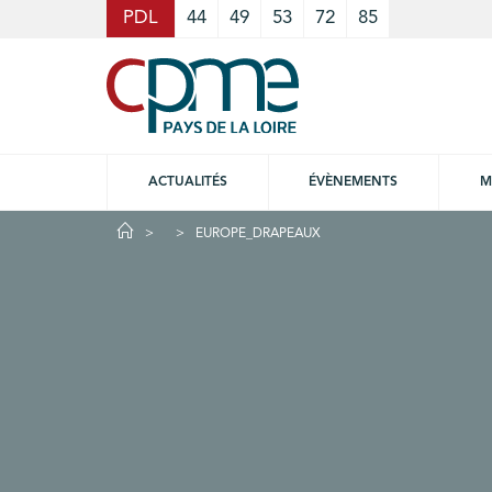
Cookies management panel
PDL
44
49
53
72
85
ACTUALITÉS
ÉVÈNEMENTS
M
EUROPE_DRAPEAUX