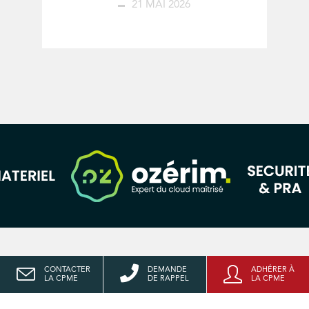
21 MAI 2026
CONTACTER
DEMANDE
ADHÉRER À
LA CPME
DE RAPPEL
LA CPME