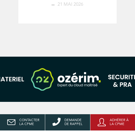
21 MAI 2026
CONTACTER
DEMANDE
ADHÉRER À
LA CPME
DE RAPPEL
LA CPME