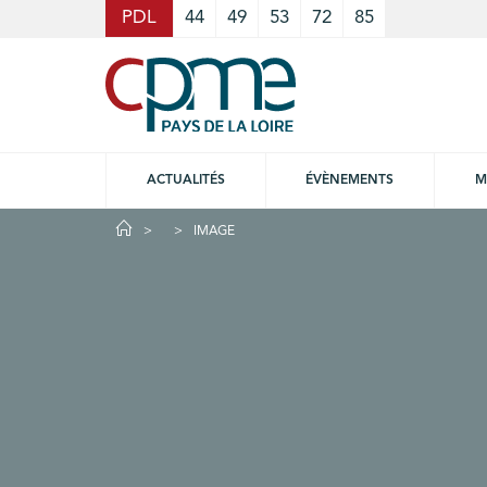
Cookies management panel
PDL
44
49
53
72
85
ACTUALITÉS
ÉVÈNEMENTS
M
IMAGE