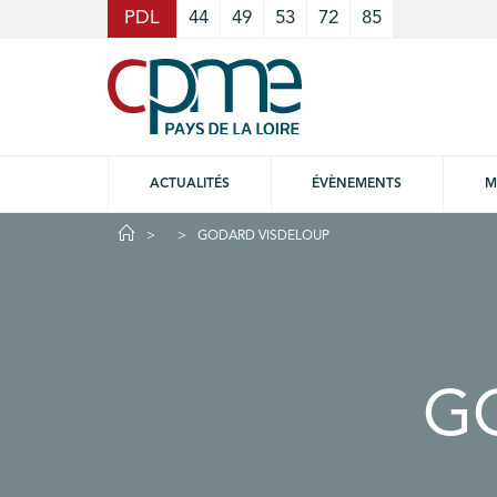
Cookies management panel
PDL
44
49
53
72
85
ACTUALITÉS
ÉVÈNEMENTS
M
GODARD VISDELOUP
G