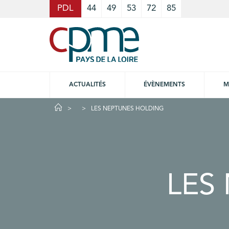
Cookies management panel
PDL
44
49
53
72
85
ACTUALITÉS
ÉVÈNEMENTS
M
LES NEPTUNES HOLDING
LES