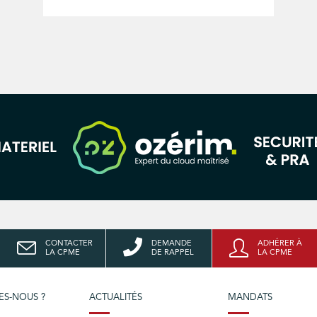
CONTACTER
DEMANDE
ADHÉRER À
LA CPME
DE RAPPEL
LA CPME
ES-NOUS ?
ACTUALITÉS
MANDATS