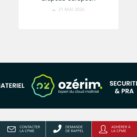
21 MAI 2026
CONTACTER
DEMANDE
ADHÉRER À
LA CPME
DE RAPPEL
LA CPME