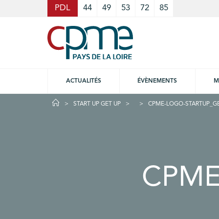
Cookies management panel
PDL
44
49
53
72
85
ACTUALITÉS
ÉVÈNEMENTS
M
START UP GET UP
CPME-LOGO-STARTUP_GE
CPME-