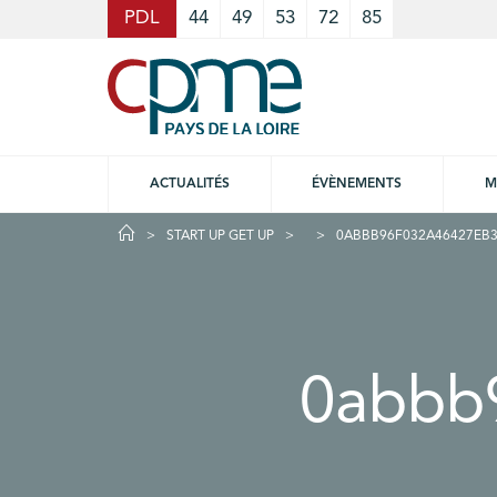
Cookies management panel
PDL
44
49
53
72
85
ACTUALITÉS
ÉVÈNEMENTS
M
START UP GET UP
0ABBB96F032A46427EB3
0abbb