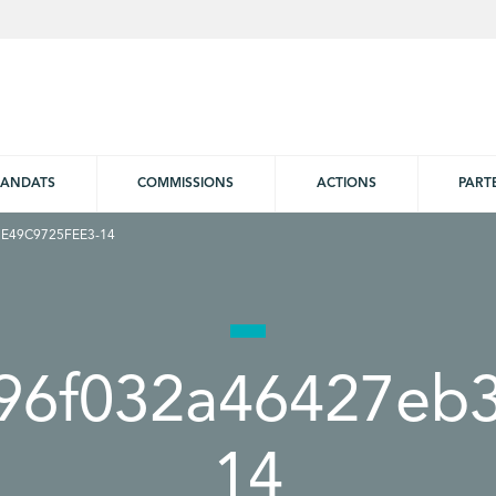
ANDATS
COMMISSIONS
ACTIONS
PART
E49C9725FEE3-14
96f032a46427eb3
14