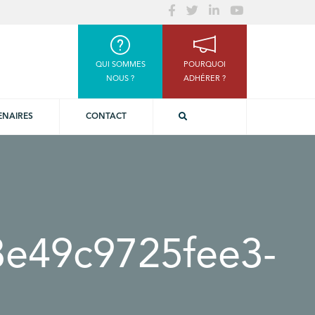
QUI SOMMES
POURQUOI
NOUS ?
ADHÉRER ?
ENAIRES
CONTACT
e49c9725fee3-