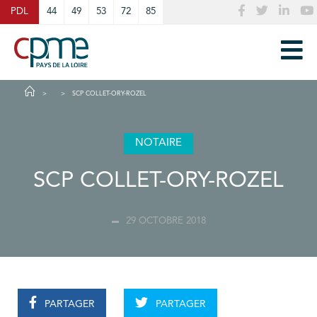
Cookies management panel
PDL
44
49
53
72
85
SCP COLLET-ORY-ROZEL
NOTAIRE
SCP COLLET-ORY-ROZEL
29 OCTOBRE 2018
PARTAGER
PARTAGER