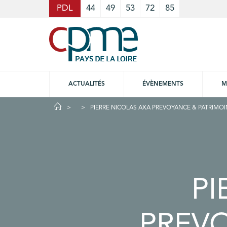
Cookies management panel
PDL
44
49
53
72
85
ACTUALITÉS
ÉVÈNEMENTS
M
PIERRE NICOLAS AXA PREVOYANCE & PATRIMOI
PI
PREVO