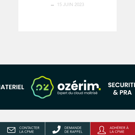
15 JUIN 2023
CONTACTER
DEMANDE
ADHÉRER À
LA CPME
DE RAPPEL
LA CPME