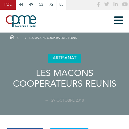
Cookies management panel
PDL
44
49
53
72
85
LES MACONS COOPERATEURS REUNIS
ARTISANAT
LES MACONS
COOPERATEURS REUNIS
29 OCTOBRE 2018