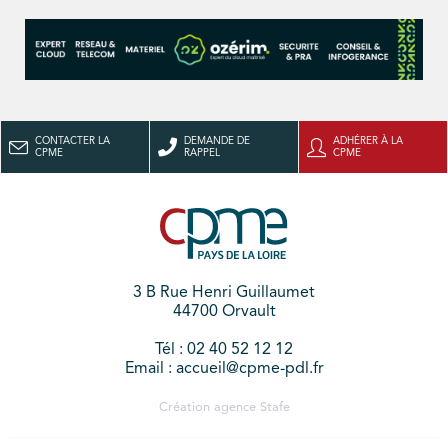
CONTACTER LA
DEMANDE DE
ADHÉRER À LA
CPME
RAPPEL
CPME
3 B Rue Henri Guillaumet
44700 Orvault
Tél : 02 40 52 12 12
Email : accueil@cpme-pdl.fr
Création agence
Stafe