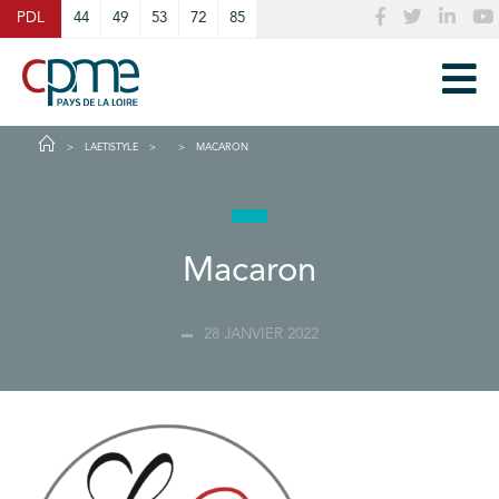
Cookies management panel
PDL
44
49
53
72
85
LAETISTYLE
MACARON
Macaron
28 JANVIER 2022