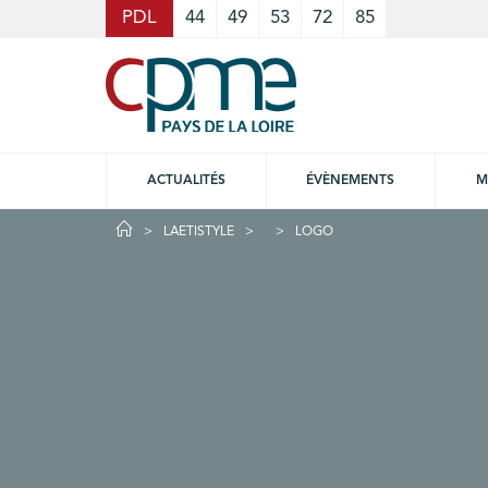
Cookies management panel
PDL
44
49
53
72
85
ACTUALITÉS
ÉVÈNEMENTS
M
LAETISTYLE
LOGO