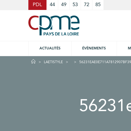
Cookies management panel
PDL
44
49
53
72
85
ACTUALITÉS
ÉVÈNEMENTS
M
LAETISTYLE
56231EAE0E711A7812907BF39
56231