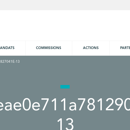
ANDATS
COMMISSIONS
ACTIONS
PART
827041E-13
eae0e711a781290
13