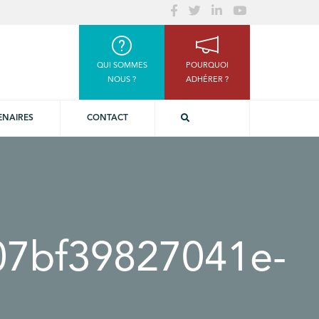
QUI SOMMES
POURQUOI
NOUS ?
ADHÉRER ?
ENAIRES
CONTACT
7bf39827041e-