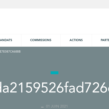
ANDATS
COMMISSIONS
ACTIONS
PART
E7E087C4688B
da2159526fad72
01 JUIN 2021