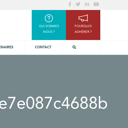
QUI SOMMES
POURQUOI
NOUS ?
ADHÉRER ?
ENAIRES
CONTACT
6e7e087c4688b