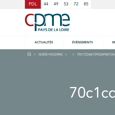
Cookies management panel
PDL
44
49
53
72
85
ACTUALITÉS
ÉVÈNEMENTS
M
GUIDE HOLDING
70C1CDA2159526FAD726
70c1c