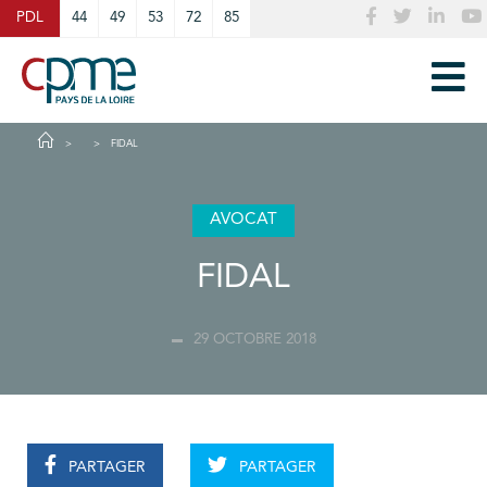
Cookies management panel
PDL
44
49
53
72
85
FIDAL
AVOCAT
FIDAL
29 OCTOBRE 2018
PARTAGER
PARTAGER