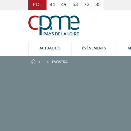
Cookies management panel
PDL
44
49
53
72
85
ACTUALITÉS
ÉVÈNEMENTS
M
EVOSTRA