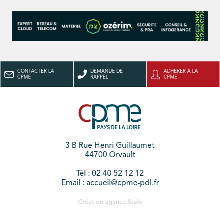
CONTACTER LA
DEMANDE DE
ADHÉRER À LA
CPME
RAPPEL
CPME
3 B Rue Henri Guillaumet
44700 Orvault
Tél : 02 40 52 12 12
Email : accueil@cpme-pdl.fr
Création agence
Stafe