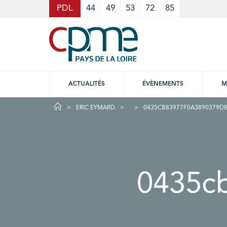
Cookies management panel
PDL
44
49
53
72
85
ACTUALITÉS
ÉVÈNEMENTS
M
ERIC EYMARD
0435CB83977F0A3890379DB
0435c