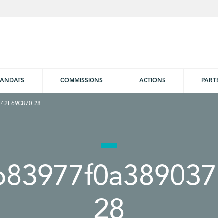
ANDATS
COMMISSIONS
ACTIONS
PART
42E69C870-28
b83977f0a389037
28