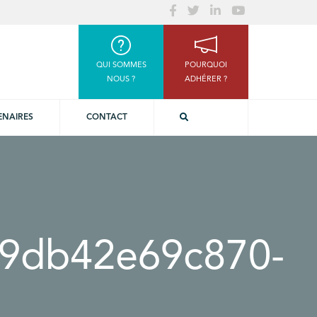
QUI SOMMES
POURQUOI
NOUS ?
ADHÉRER ?
ENAIRES
CONTACT
9db42e69c870-