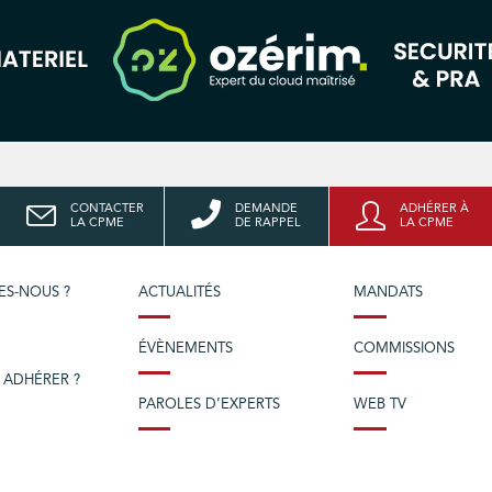
CONTACTER
DEMANDE
ADHÉRER À
LA CPME
DE RAPPEL
LA CPME
ES-NOUS ?
ACTUALITÉS
MANDATS
ÉVÈNEMENTS
COMMISSIONS
 ADHÉRER ?
PAROLES D’EXPERTS
WEB TV