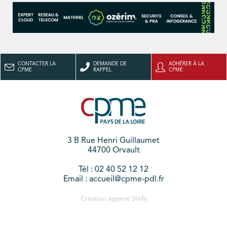
CONTACTER LA
DEMANDE DE
ADHÉRER À LA
CPME
RAPPEL
CPME
3 B Rue Henri Guillaumet
44700 Orvault
Tél : 02 40 52 12 12
Email : accueil@cpme-pdl.fr
Création agence
Stafe