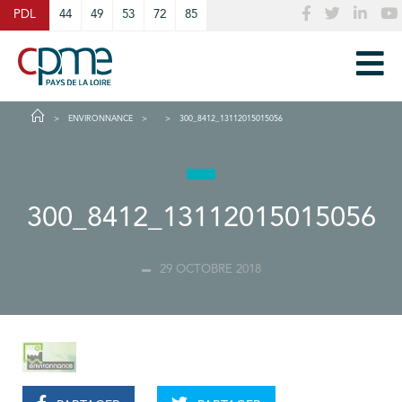
Cookies management panel
PDL
44
49
53
72
85
ENVIRONNANCE
300_8412_13112015015056
300_8412_13112015015056
29 OCTOBRE 2018