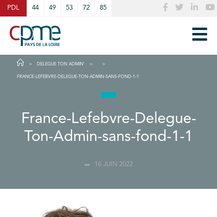
Cookies management panel
PDL
44
49
53
72
85
DELEGUE TON ADMIN’
FRANCE-LEFEBVRE-DELEGUE-TON-ADMIN-SANS-FOND-1-1
France-Lefebvre-Delegue-
Ton-Admin-sans-fond-1-1
16 JUIN 2022