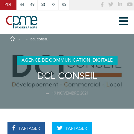
Cookies management panel
PDL
44
49
53
72
85
DCL CONSEIL
AGENCE DE COMMUNICATION, DIGITALE
DCL CONSEIL
19 NOVEMBRE 2021
PARTAGER
PARTAGER