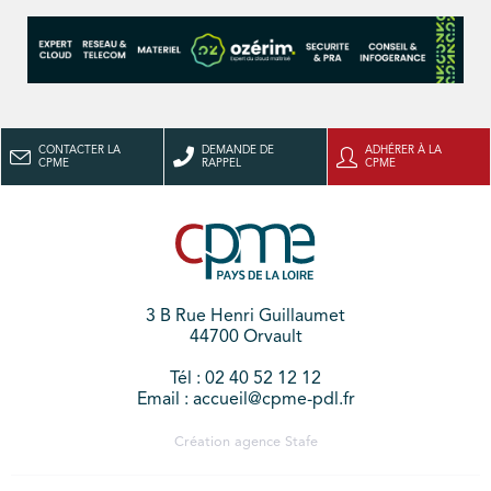
CONTACTER LA
DEMANDE DE
ADHÉRER À LA
CPME
RAPPEL
CPME
3 B Rue Henri Guillaumet
44700 Orvault
Tél : 02 40 52 12 12
Email : accueil@cpme-pdl.fr
Création agence
Stafe