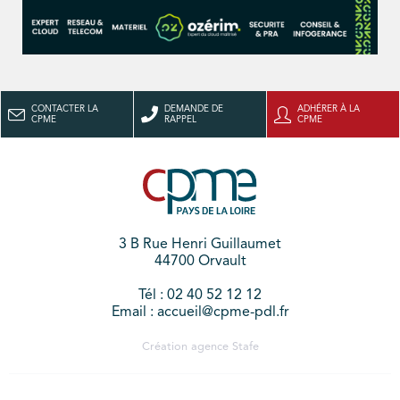
CONTACTER LA
DEMANDE DE
ADHÉRER À LA
CPME
RAPPEL
CPME
3 B Rue Henri Guillaumet
44700 Orvault
Tél : 02 40 52 12 12
Email : accueil@cpme-pdl.fr
Création agence
Stafe