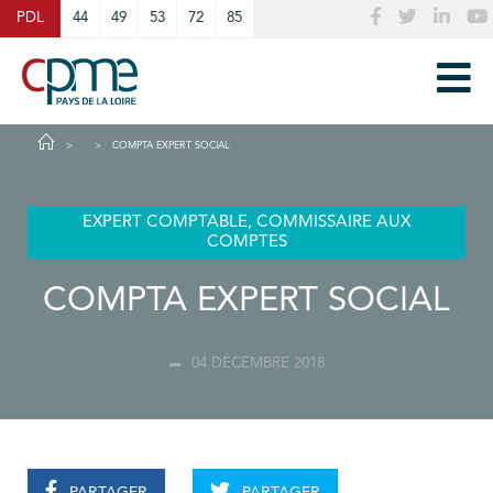
Cookies management panel
PDL
44
49
53
72
85
COMPTA EXPERT SOCIAL
EXPERT COMPTABLE, COMMISSAIRE AUX
COMPTES
COMPTA EXPERT SOCIAL
04 DÉCEMBRE 2018
PARTAGER
PARTAGER