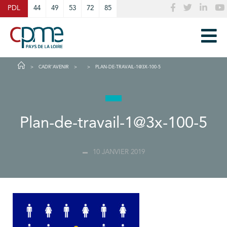
Cookies management panel
PDL
44
49
53
72
85
CADR’AVENIR
PLAN-DE-TRAVAIL-1@3X-100-5
Plan-de-travail-1@3x-100-5
10 JANVIER 2019