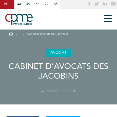
Cookies management panel
PDL
44
49
53
72
85
CABINET D’AVOCATS DES JACOBINS
AVOCAT
CABINET D’AVOCATS DES
JACOBINS
29 OCTOBRE 2018