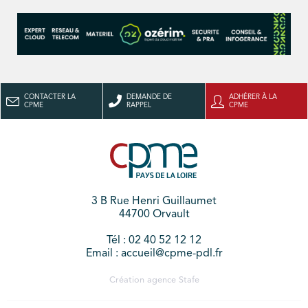
CONTACTER LA
DEMANDE DE
ADHÉRER À LA
CPME
RAPPEL
CPME
3 B Rue Henri Guillaumet
44700 Orvault
Tél : 02 40 52 12 12
Email : accueil@cpme-pdl.fr
Création agence
Stafe