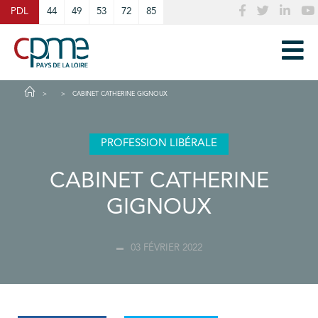
Cookies management panel
PDL
44
49
53
72
85
CABINET CATHERINE GIGNOUX
PROFESSION LIBÉRALE
CABINET CATHERINE
GIGNOUX
03 FÉVRIER 2022