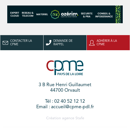
CONTACTER LA
DEMANDE DE
ADHÉRER À LA
CPME
RAPPEL
CPME
3 B Rue Henri Guillaumet
44700 Orvault
Tél : 02 40 52 12 12
Email : accueil@cpme-pdl.fr
Création agence
Stafe