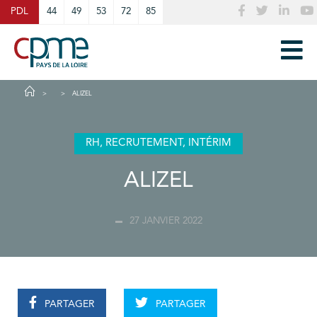
Cookies management panel
PDL
44
49
53
72
85
ALIZEL
RH, RECRUTEMENT, INTÉRIM
ALIZEL
27 JANVIER 2022
PARTAGER
PARTAGER