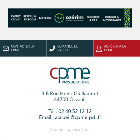
CONTACTER LA
DEMANDE DE
ADHÉRER À LA
CPME
RAPPEL
CPME
3 B Rue Henri Guillaumet
44700 Orvault
Tél : 02 40 52 12 12
Email : accueil@cpme-pdl.fr
Création agence
Stafe