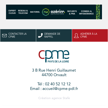
CONTACTER LA
DEMANDE DE
ADHÉRER À LA
CPME
RAPPEL
CPME
3 B Rue Henri Guillaumet
44700 Orvault
Tél : 02 40 52 12 12
Email : accueil@cpme-pdl.fr
Création agence
Stafe