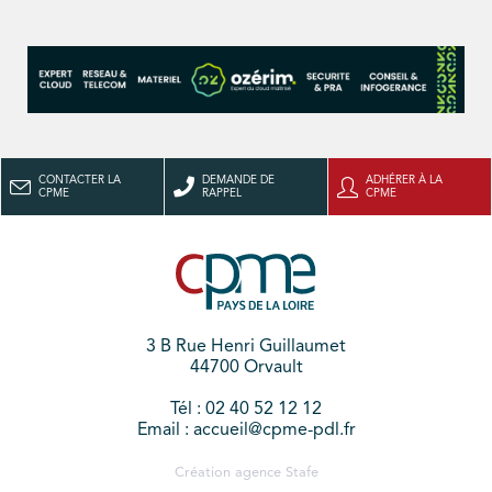
CONTACTER LA
DEMANDE DE
ADHÉRER À LA
CPME
RAPPEL
CPME
3 B Rue Henri Guillaumet
44700 Orvault
Tél : 02 40 52 12 12
Email : accueil@cpme-pdl.fr
Création agence
Stafe