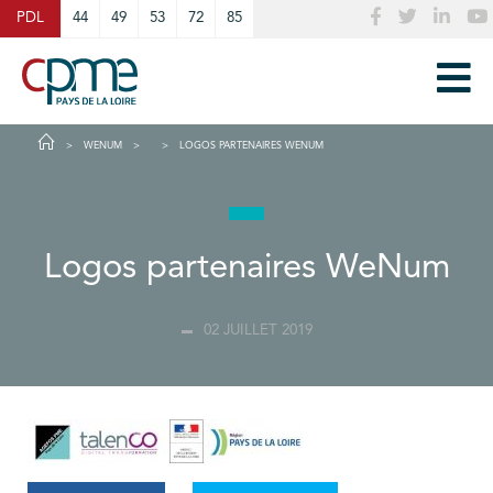
Cookies management panel
PDL
44
49
53
72
85
WENUM
LOGOS PARTENAIRES WENUM
Logos partenaires WeNum
02 JUILLET 2019