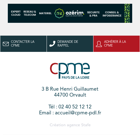
CONTACTER LA
DEMANDE DE
ADHÉRER À LA
CPME
RAPPEL
CPME
3 B Rue Henri Guillaumet
44700 Orvault
Tél : 02 40 52 12 12
Email : accueil@cpme-pdl.fr
Création agence
Stafe