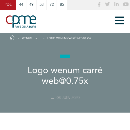
Cookies management panel
PDL
44
49
53
72
85
WENUM
LOGO WENUM CARRÉ WEB@0.75X
Logo wenum carré
web@0.75x
08 JUIN 2020