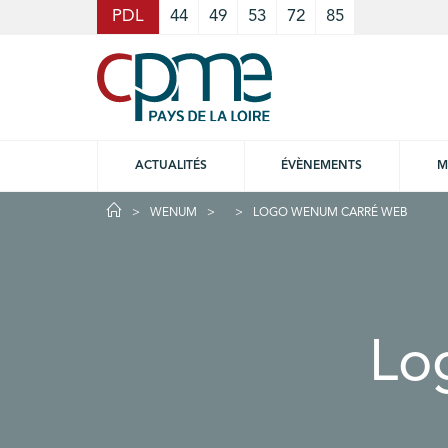
Cookies management panel
PDL
44
49
53
72
85
ACTUALITÉS
ÉVÈNEMENTS
M
WENUM
LOGO WENUM CARRÉ WEB
Lo