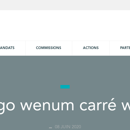
ANDATS
COMMISSIONS
ACTIONS
PART
go wenum carré 
08 JUIN 2020