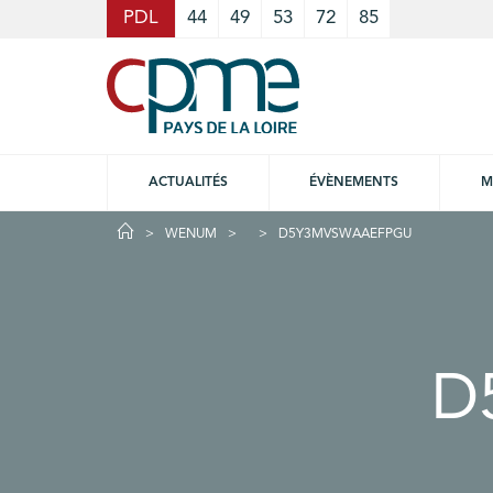
Cookies management panel
PDL
44
49
53
72
85
ACTUALITÉS
ÉVÈNEMENTS
M
WENUM
D5Y3MVSWAAEFPGU
D