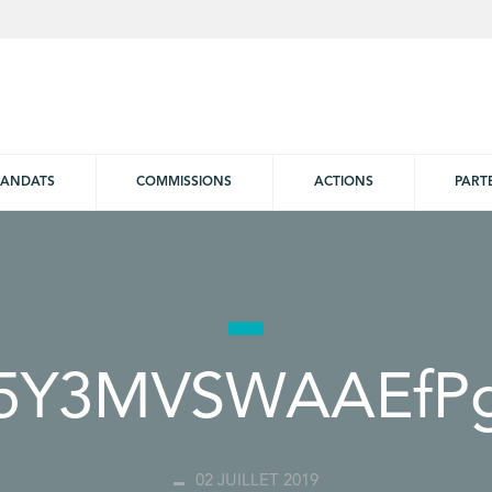
ANDATS
COMMISSIONS
ACTIONS
PART
5Y3MVSWAAEfP
02 JUILLET 2019