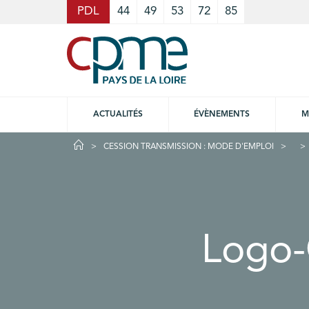
Cookies management panel
PDL
44
49
53
72
85
ACTUALITÉS
ÉVÈNEMENTS
M
CESSION TRANSMISSION : MODE D'EMPLOI
Logo-