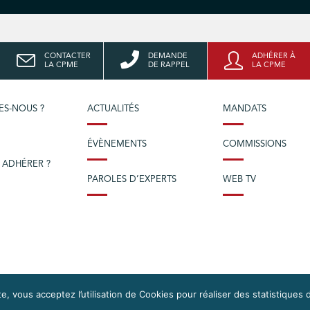
CONTACTER
DEMANDE
ADHÉRER À
LA CPME
DE RAPPEL
LA CPME
ES-NOUS ?
ACTUALITÉS
MANDATS
ÉVÈNEMENTS
COMMISSIONS
 ADHÉRER ?
PAROLES D’EXPERTS
WEB TV
e, vous acceptez l’utilisation de Cookies pour réaliser des statistiques d
OS DROITS
DONNÉES PERSONNELLES