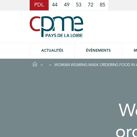
Cookies management panel
PDL
44
49
53
72
85
ACTUALITÉS
ÉVÈNEMENTS
M
WOMAN WEARING MASK ORDERING FOOD IN A
W
or