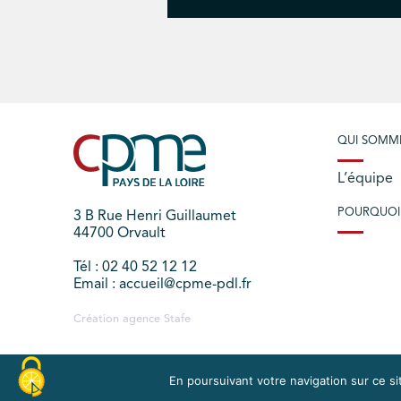
QUI SOMM
L’équipe
POURQUOI
3 B Rue Henri Guillaumet
44700 Orvault
Tél : 02 40 52 12 12
Email : accueil@cpme-pdl.fr
Création agence
Stafe
En poursuivant votre navigation sur ce sit
PLAN DU SITE
MENTIONS LÉGALES
EXERCEZ V