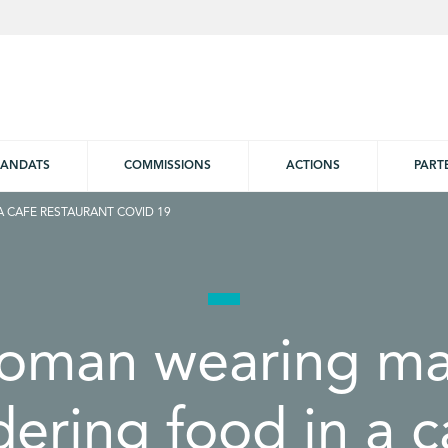
ANDATS
COMMISSIONS
ACTIONS
PART
 CAFE RESTAURANT COVID 19
oman wearing ma
dering food in a c