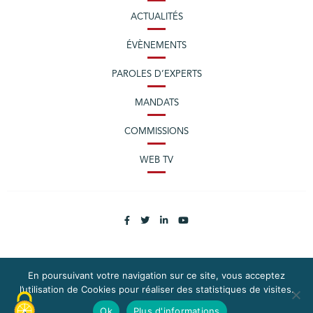
ACTUALITÉS
ÉVÈNEMENTS
PAROLES D’EXPERTS
MANDATS
COMMISSIONS
WEB TV
En poursuivant votre navigation sur ce site, vous acceptez
PLAN DU SITE
MENTIONS LÉGALES
l’utilisation de Cookies pour réaliser des statistiques de visites.
EXERCEZ VOS DROITS
DONNÉES PERSONNELLES
Ok
Plus d'informations