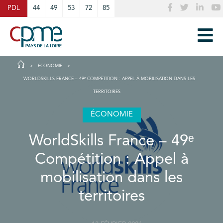
Cookies management panel
PDL
44
49
53
72
85
ÉCONOMIE
WORLDSKILLS FRANCE – 49ᵉ COMPÉTITION : APPEL À MOBILISATION DANS LES
TERRITOIRES
ÉCONOMIE
WorldSkills France – 49ᵉ
Compétition : Appel à
mobilisation dans les
territoires