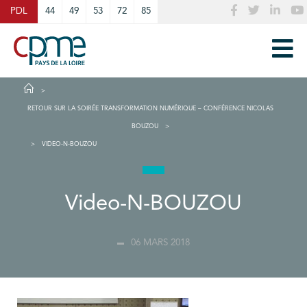
Cookies management panel
PDL
44
49
53
72
85
RETOUR SUR LA SOIRÉE TRANSFORMATION NUMÉRIQUE – CONFÉRENCE NICOLAS
BOUZOU
VIDEO-N-BOUZOU
Video-N-BOUZOU
06 MARS 2018