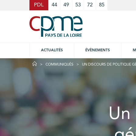
Cookies management panel
PDL
44
49
53
72
85
ACTUALITÉS
ÉVÈNEMENTS
M
COMMUNIQUÉS
UN DISCOURS DE POLITIQUE G
Un 
gé