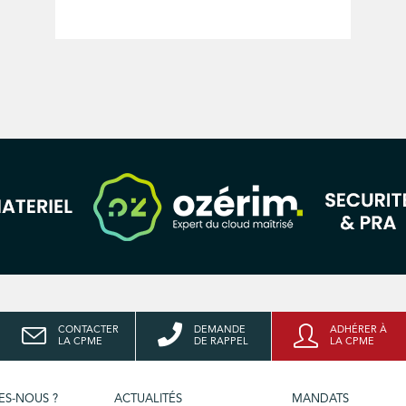
CONTACTER
DEMANDE
ADHÉRER À
LA CPME
DE RAPPEL
LA CPME
ES-NOUS ?
ACTUALITÉS
MANDATS