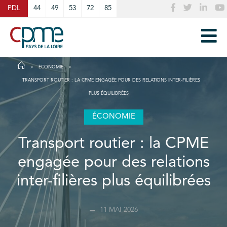
Cookies management panel
PDL
44
49
53
72
85
ÉCONOMIE
TRANSPORT ROUTIER : LA CPME ENGAGÉE POUR DES RELATIONS INTER-FILIÈRES
PLUS ÉQUILIBRÉES
ÉCONOMIE
Transport routier : la CPME
engagée pour des relations
inter-filières plus équilibrées
11 MAI 2026