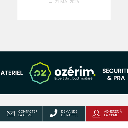
21 MAI 2026
CONTACTER
DEMANDE
ADHÉRER À
LA CPME
DE RAPPEL
LA CPME