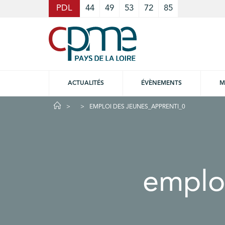
Cookies management panel
PDL
44
49
53
72
85
ACTUALITÉS
ÉVÈNEMENTS
M
EMPLOI DES JEUNES_APPRENTI_0
emplo